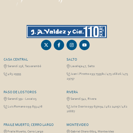
CASA CENTRAL
SALTO
Sarandí 236, Tacuarembó
Lavalleja 47, Salto
463 25555
Juan I.Pirotto 099 735581 / 473 26826 / 473
29757
PASO DE LOS TOROS
RIVERA
Sarandí 351 - Local 03
Sarandí 541, Rivera
Luis Romano 099 833 478
Julio Osorio 099 637094 / 462 24057 / 462
26887
FRAILE MUERTO, CERRO LARGO
MONTEVIDEO
Fraile Muerto, Cerro Largo
Gabriel Otero 6603, Montevideo