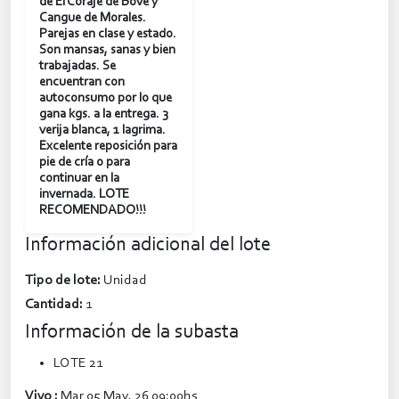
de El Coraje de Bove y
Cangue de Morales.
Parejas en clase y estado.
Son mansas, sanas y bien
trabajadas. Se
encuentran con
autoconsumo por lo que
gana kgs. a la entrega. 3
verija blanca, 1 lagrima.
Excelente reposición para
pie de cría o para
continuar en la
invernada. LOTE
RECOMENDADO!!!
Información adicional del lote
Tipo de lote:
Unidad
Cantidad:
1
Información de la subasta
LOTE 21
Vivo :
Mar 05 May. 26 09:00hs