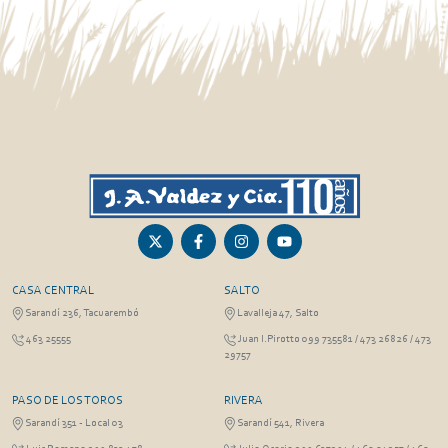
CASA CENTRAL
SALTO
Sarandí 236, Tacuarembó
Lavalleja 47, Salto
463 25555
Juan I.Pirotto 099 735581 / 473 26826 / 473
29757
PASO DE LOS TOROS
RIVERA
Sarandí 351 - Local 03
Sarandí 541, Rivera