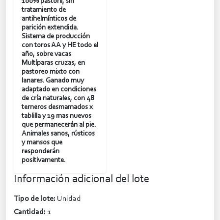
100% pastoril, sin
tratamiento de
antihelmínticos de
parición extendida.
Sistema de producción
con toros AA y HE todo el
año, sobre vacas
Multíparas cruzas, en
pastoreo mixto con
lanares. Ganado muy
adaptado en condiciones
de cría naturales, con 48
terneros desmamados x
tablilla y 19 mas nuevos
que permanecerán al pie.
Animales sanos, rústicos
y mansos que
responderán
positivamente.
Información adicional del lote
Tipo de lote:
Unidad
Cantidad:
1