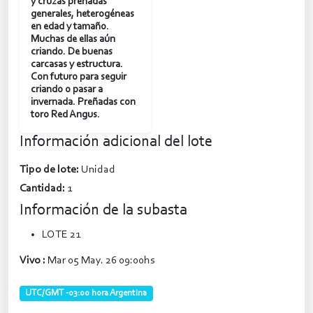
y cruzas preñadas
generales, heterogéneas
en edad y tamaño.
Muchas de ellas aún
criando. De buenas
carcasas y estructura.
Con futuro para seguir
criando o pasar a
invernada. Preñadas con
toro Red Angus.
Información adicional del lote
Tipo de lote:
Unidad
Cantidad:
1
Información de la subasta
LOTE 21
Vivo :
Mar 05 May. 26 09:00hs
UTC/GMT -03:00 hora Argentina