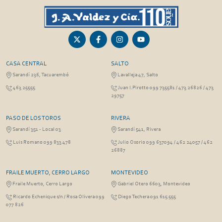
CASA CENTRAL
SALTO
Sarandí 236, Tacuarembó
Lavalleja 47, Salto
463 25555
Juan I.Pirotto 099 735581 / 473 26826 / 473
29757
PASO DE LOS TOROS
RIVERA
Sarandí 351 - Local 03
Sarandí 541, Rivera
Luis Romano 099 833 478
Julio Osorio 099 637094 / 462 24057 / 462
26887
FRAILE MUERTO, CERRO LARGO
MONTEVIDEO
Fraile Muerto, Cerro Largo
Gabriel Otero 6603, Montevideo
Ricardo Echenique s/n / Rosa Olivera 099
Diego Techera 091 615 555
077 826