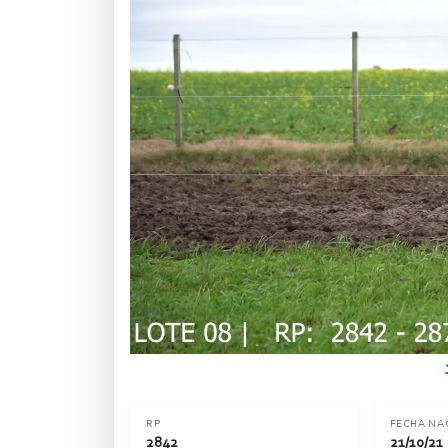
RP
FECHA NA
2842
21/10/21