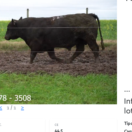
...
In
<
1
/ 1
>
lo
Tipo
C.
CE
44.5
Can