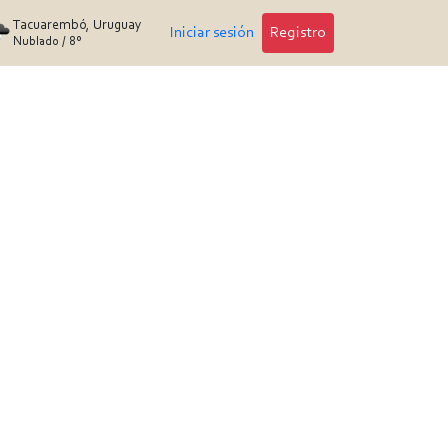
Tacuarembó, Uruguay
Iniciar sesión
Registro
Nublado
/
8°