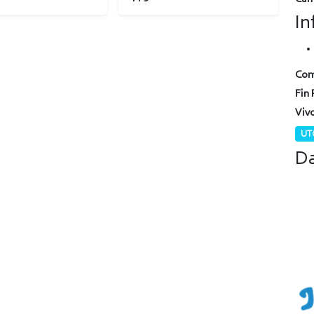
In
Com
Fin 
Viv
UTC
Da