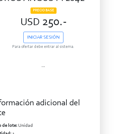
PRECIO BASE
250.-
USD
INICIAR SESIÓN
Para ofertar debe entrar al sistema.
...
formación adicional del
te
 de lote:
Unidad
tidad:
1