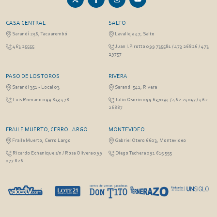
CASA CENTRAL
SALTO
Sarandí 236, Tacuarembó
Lavalleja 47, Salto
463 25555
Juan I.Pirotto 099 735581 / 473 26826 / 473
29757
PASO DE LOS TOROS
RIVERA
Sarandí 351 - Local 03
Sarandí 541, Rivera
Luis Romano 099 833 478
Julio Osorio 099 637094 / 462 24057 / 462
26887
FRAILE MUERTO, CERRO LARGO
MONTEVIDEO
Fraile Muerto, Cerro Largo
Gabriel Otero 6603, Montevideo
Ricardo Echenique s/n / Rosa Olivera 099
Diego Techera 091 615 555
077 826